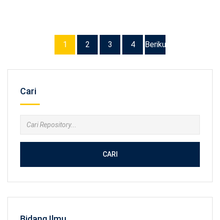
1
2
3
4
Berikutnya
Cari
CARI
Bidang Ilmu