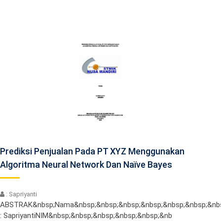
Prediksi Penjualan Pada PT XYZ Menggunakan
Algoritma Neural Network Dan Naïve Bayes
: Sapriyanti
ABSTRAK&nbsp;Nama&nbsp;&nbsp;&nbsp;&nbsp;&nbsp;&nbsp;&nbsp
: SapriyantiNIM&nbsp;&nbsp;&nbsp;&nbsp;&nbsp;&nb