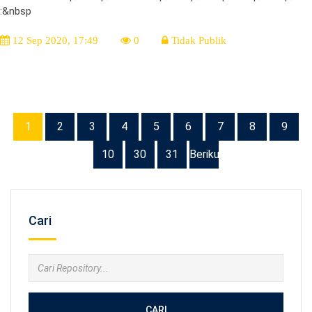
:&nbsp
12 Sep 2020, 17:49
0
Tidak Publik
1
2
3
4
5
6
7
8
9
10
30
31
Berikutnya
Cari
CARI