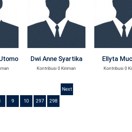
 Utomo
Dwi Anne Syartika
Ellyta Mu
riman
Kontribusi 0 Kiriman
Kontribusi 0 K
Next
8
9
10
297
298
»