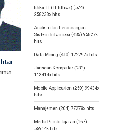
Etika IT (IT Ethics) (574)
258233x hits
Analisa dan Perancangan
Sistem Informasi (436) 95827x
hits
Data Mining (410) 172297x hits
chtar
Jaringan Komputer (283)
iriman
113414x hits
Mobile Application (259) 99434x
hits
Manajemen (204) 77278x hits
Media Pembelajaran (167)
56914x hits