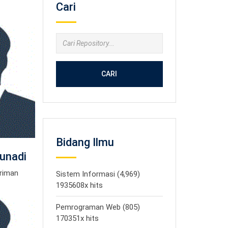
Cari
CARI
Bidang Ilmu
unadi
iriman
Sistem Informasi (4,969)
1935608x hits
Pemrograman Web (805)
170351x hits