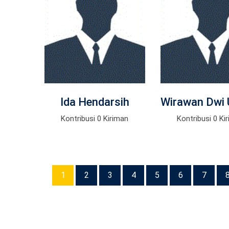
Ida Hendarsih
Wirawan Dwi
Kontribusi 0 Kiriman
Kontribusi 0 Ki
1
2
3
4
5
6
7