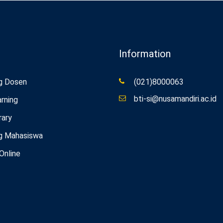
Information
g Dosen
(021)8000063
bti-si@nusamandiri.ac.id
rning
rary
g Mahasiswa
 Online