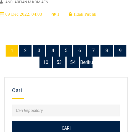
: ANDI ARFIAN M.KOM AFN
09 Dec 2022, 04:03
1
Tidak Publik
1
2
3
4
5
6
7
8
9
10
53
54
Berikutnya
Cari
CARI