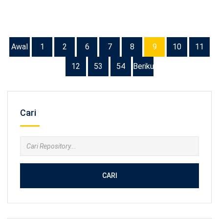
Awal
1
2
6
7
8
9
10
11
12
53
54
Berikutnya
Cari
CARI