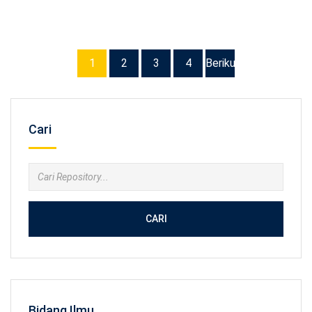
1
2
3
4
Berikutnya
Cari
CARI
Bidang Ilmu