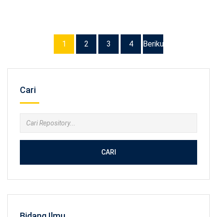
1
2
3
4
Berikutnya
Cari
CARI
Bidang Ilmu