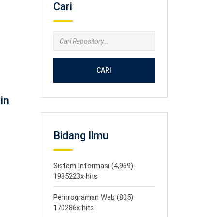
Cari
CARI
in
Bidang Ilmu
Sistem Informasi (4,969)
1935223x hits
Pemrograman Web (805)
170286x hits