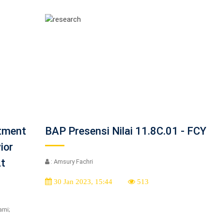
itment
BAP Presensi Nilai 11.8C.01 - FCY
ior
At
: Amsury Fachri
30 Jan 2023, 15:44
513
rni;