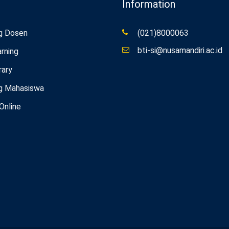
Information
g Dosen
(021)8000063
bti-si@nusamandiri.ac.id
rning
rary
g Mahasiswa
 Online