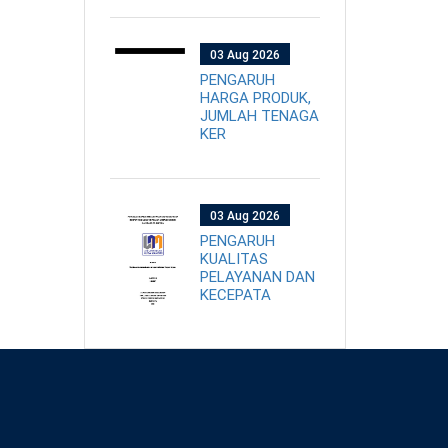
03 Aug 2026
PENGARUH
HARGA PRODUK,
JUMLAH TENAGA
KER
03 Aug 2026
PENGARUH
KUALITAS
PELAYANAN DAN
KECEPATA