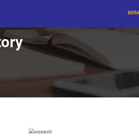
BER
tory