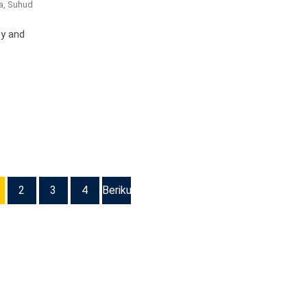
a, Suhud
ty and
2
3
4
Berikutnya