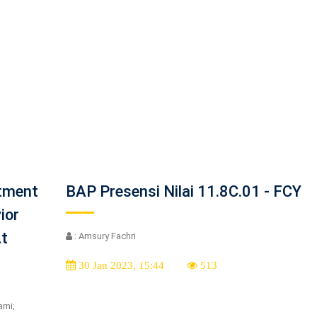
itment
BAP Presensi Nilai 11.8C.01 - FCY
ior
At
: Amsury Fachri
30 Jan 2023, 15:44
513
rni;