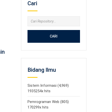
Cari
CARI
in
Bidang Ilmu
Sistem Informasi (4,969)
1935254x hits
Pemrograman Web (805)
170299x hits