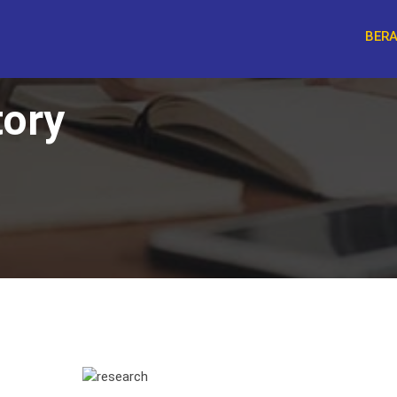
BER
tory