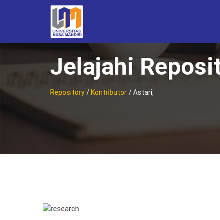
Jelajahi Reposi
Repository
/
Kontributor
/ Astari,