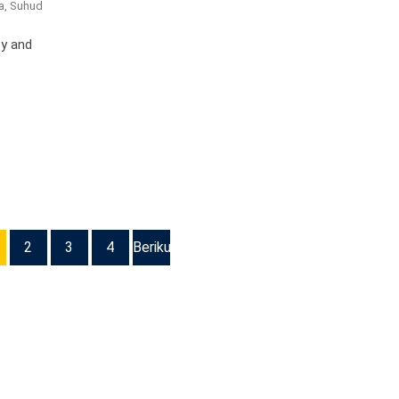
a, Suhud
ty and
2
3
4
Berikutnya