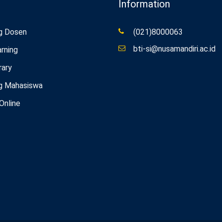
Information
g Dosen
(021)8000063
bti-si@nusamandiri.ac.id
rning
rary
g Mahasiswa
 Online