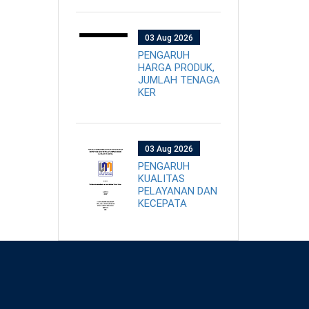
03 Aug 2026
PENGARUH
HARGA PRODUK,
JUMLAH TENAGA
KER
03 Aug 2026
PENGARUH
KUALITAS
PELAYANAN DAN
KECEPATA