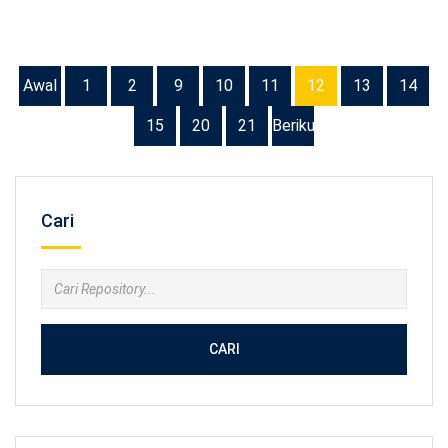
Awal
1
2
9
10
11
12
13
14
15
20
21
Berikutnya
Cari
CARI