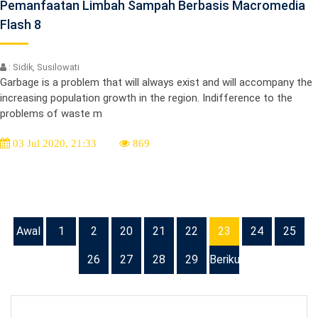
Pemanfaatan Limbah Sampah Berbasis Macromedia
Flash 8
: Sidik, Susilowati
Garbage is a problem that will always exist and will accompany the
increasing population growth in the region. Indifference to the
problems of waste m
03 Jul 2020, 21:33
869
Awal
1
2
20
21
22
23
24
25
26
27
28
29
Berikutnya