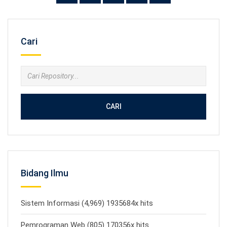
Cari
CARI
Bidang Ilmu
Sistem Informasi (4,969) 1935684x hits
Pemrograman Web (805) 170356x hits