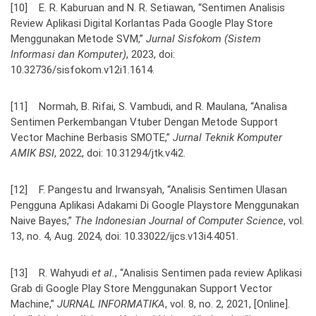
[10] E. R. Kaburuan and N. R. Setiawan, “Sentimen Analisis
Review Aplikasi Digital Korlantas Pada Google Play Store
Menggunakan Metode SVM,”
Jurnal Sisfokom (Sistem
Informasi dan Komputer)
, 2023, doi:
10.32736/sisfokom.v12i1.1614.
[11] Normah, B. Rifai, S. Vambudi, and R. Maulana, “Analisa
Sentimen Perkembangan Vtuber Dengan Metode Support
Vector Machine Berbasis SMOTE,”
Jurnal Teknik Komputer
AMIK BSI
, 2022, doi: 10.31294/jtk.v4i2.
[12] F. Pangestu and Irwansyah, “Analisis Sentimen Ulasan
Pengguna Aplikasi Adakami Di Google Playstore Menggunakan
Naive Bayes,”
The Indonesian Journal of Computer Science
, vol.
13, no. 4, Aug. 2024, doi: 10.33022/ijcs.v13i4.4051.
[13] R. Wahyudi
et al.
, “Analisis Sentimen pada review Aplikasi
Grab di Google Play Store Menggunakan Support Vector
Machine,”
JURNAL INFORMATIKA
, vol. 8, no. 2, 2021, [Online].