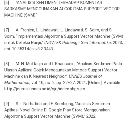
[6] “ANALISIS SENTIMEN TERHADAP KOMENTAR
SARKASME MENGGUNAKAN ALGORITMA SUPPORT VECTOR
MACHINE (SVM).”
[7] A. Frenica, L. Lindawati, L. Lindawati, S. Soim, and S.
Soim, “Implementasi Algoritma Support Vector Machine (SVM)
untuk Deteksi Banjir,”
INOVTEK Polbeng - Seri Informatika
, 2023,
doi: 10.35314/isi.v8i2.3443.
[8] M. N. Muttaqin and I. Kharisudin, “Analisis Sentimen Pada
Ulasan Aplikasi Gojek Menggunakan Metode Support Vector
Machine dan K Nearest Neighbor,”
UNNES Journal of
Mathematics
, vol. 10, no. 2, pp. 22–27, 2021, [Online]. Available:
http://journal.unnes.ac.id/sju/index.php/ujm
[9] S. I. Nurhafida and F. Sembiring, “Analisis Sentimen
Aplikasi Novel Online Di Google Play Store Menggunakan
Algoritma Support Vector Machine (SVM),” 2022.