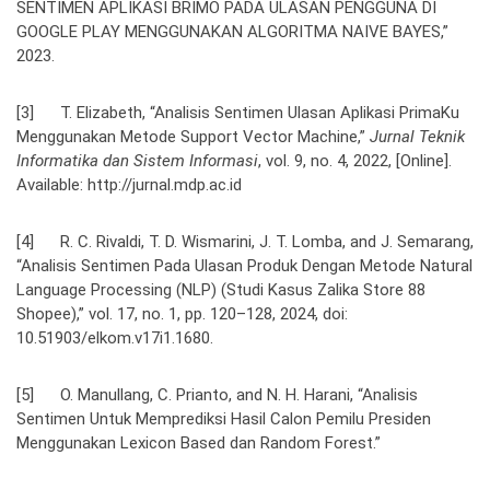
SENTIMEN APLIKASI BRIMO PADA ULASAN PENGGUNA DI
GOOGLE PLAY MENGGUNAKAN ALGORITMA NAIVE BAYES,”
2023.
[3] T. Elizabeth, “Analisis Sentimen Ulasan Aplikasi PrimaKu
Menggunakan Metode Support Vector Machine,”
Jurnal Teknik
Informatika dan Sistem Informasi
, vol. 9, no. 4, 2022, [Online].
Available: http://jurnal.mdp.ac.id
[4] R. C. Rivaldi, T. D. Wismarini, J. T. Lomba, and J. Semarang,
“Analisis Sentimen Pada Ulasan Produk Dengan Metode Natural
Language Processing (NLP) (Studi Kasus Zalika Store 88
Shopee),” vol. 17, no. 1, pp. 120–128, 2024, doi:
10.51903/elkom.v17i1.1680.
[5] O. Manullang, C. Prianto, and N. H. Harani, “Analisis
Sentimen Untuk Memprediksi Hasil Calon Pemilu Presiden
Menggunakan Lexicon Based dan Random Forest.”