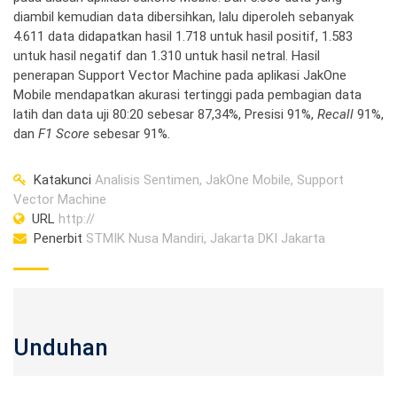
diambil kemudian data dibersihkan, lalu diperoleh sebanyak
4.611 data didapatkan hasil 1.718 untuk hasil positif, 1.583
untuk hasil negatif dan 1.310 untuk hasil netral. Hasil
penerapan Support Vector Machine pada aplikasi JakOne
Mobile mendapatkan akurasi tertinggi pada pembagian data
latih dan data uji 80:20 sebesar 87,34%, Presisi 91%,
Recall
91%,
dan
F1 Score
sebesar 91%
.
Katakunci
Analisis Sentimen, JakOne Mobile, Support
Vector Machine
URL
http://
Penerbit
STMIK Nusa Mandiri, Jakarta DKI Jakarta
Unduhan