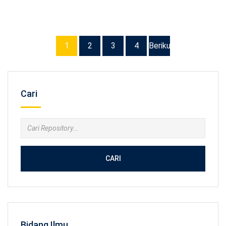
1
2
3
4
Berikutnya
Cari
CARI
Bidang Ilmu