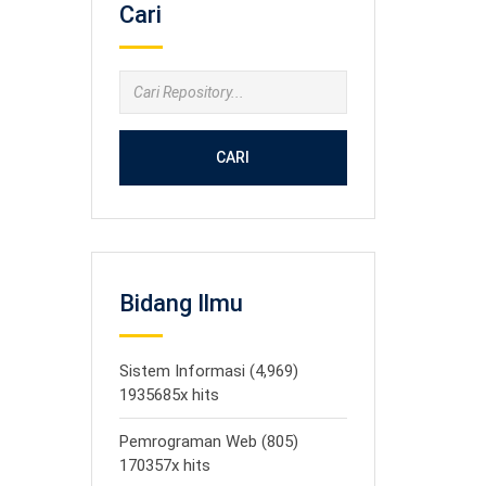
Cari
CARI
Bidang Ilmu
Sistem Informasi (4,969)
1935685x hits
Pemrograman Web (805)
170357x hits