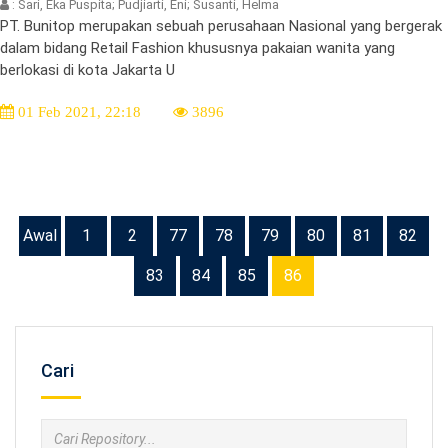
: Sari, Eka Puspita; Pudjiarti, Eni; Susanti, Helma
PT. Bunitop merupakan sebuah perusahaan Nasional yang bergerak
dalam bidang Retail Fashion khususnya pakaian wanita yang
berlokasi di kota Jakarta U
01 Feb 2021, 22:18
3896
Awal
1
2
77
78
79
80
81
82
83
84
85
86
Cari