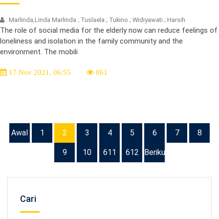
: Marlinda,Linda Marlinda ; Tuslaela ; Tukino ; Widiyawati ; Harsih
The role of social media for the elderly now can reduce feelings of
loneliness and isolation in the family community and the
environment. The mobili
17 Nov 2021, 06:55
861
Awal
1
2
3
4
5
6
7
8
9
10
611
612
Berikutnya
Cari