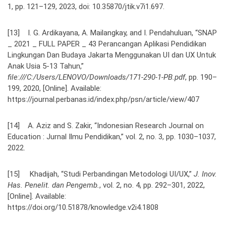
1, pp. 121–129, 2023, doi: 10.35870/jtik.v7i1.697.
[13] I. G. Ardikayana, A. Mailangkay, and I. Pendahuluan, “SNAP
_ 2021 _ FULL PAPER _ 43 Perancangan Aplikasi Pendidikan
Lingkungan Dan Budaya Jakarta Menggunakan UI dan UX Untuk
Anak Usia 5-13 Tahun,”
file:///C:/Users/LENOVO/Downloads/171-290-1-PB.pdf
, pp. 190–
199, 2020, [Online]. Available:
https://journal.perbanas.id/index.php/psn/article/view/407
[14] A. Aziz and S. Zakir, “Indonesian Research Journal on
Education : Jurnal Ilmu Pendidikan,” vol. 2, no. 3, pp. 1030–1037,
2022.
[15] Khadijah, “Studi Perbandingan Metodologi UI/UX,”
J. Inov.
Has. Penelit. dan Pengemb.
, vol. 2, no. 4, pp. 292–301, 2022,
[Online]. Available:
https://doi.org/10.51878/knowledge.v2i4.1808