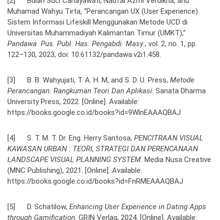
[2] Bulan Suci Cahayawati, Naufal Azmi Verdikha, and
Muhamad Wahyu Tirta, “Perancangan UX (User Experience)
Sistem Informasi Lifeskill Menggunakan Metode UCD di
Universitas Muhammadiyah Kalimantan Timur (UMKT),”
Pandawa Pus. Publ. Has. Pengabdi. Masy.
, vol. 2, no. 1, pp.
122–130, 2023, doi: 10.61132/pandawa.v2i1.458.
[3] B. B. Wahyujati, T. A. H. M, and S. D. U. Press,
Metode
Perancangan: Rangkuman Teori Dan Aplikasi
. Sanata Dharma
University Press, 2022. [Online]. Available:
https://books.google.co.id/books?id=9WlnEAAAQBAJ
[4] S. T. M. T. Dr. Eng. Herry Santosa,
PENCITRAAN VISUAL
KAWASAN URBAN : TEORI, STRATEGI DAN PERENCANAAN
LANDSCAPE VISUAL PLANNING SYSTEM
. Media Nusa Creative
(MNC Publishing), 2021. [Online]. Available:
https://books.google.co.id/books?id=FnRMEAAAQBAJ
[5] D. Schatilow,
Enhancing User Experience in Dating Apps
through Gamification
. GRIN Verlag, 2024. [Online]. Available: