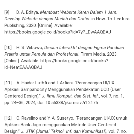
[9] D. A. Editya,
Membuat Website Keren Dalam 1 Jam:
Develop Website dengan Mudah dan Gratis
. in How-To. Lectura
Publishing, 2020. [Online]. Available:
https://books.google.co.id/books?id=7yP_DwAAQBAJ
[10] H. S. Wibowo,
Desain Interaktif dengan Figma Panduan
Praktis untuk Pemula dan Profesional
. Tiram Media, 2023.
[Online]. Available: https://books.google.co.id/books?
id=NeatEAAAQBAJ
[11] A. Haidar Luthfi and I. Arfiani, “Perancangan UI/UX
Aplikasi Sampahocity Menggunakan Pendekatan UCD (User
Centered Design),”
J. Ilmu Komput. dan Sist. Inf.
, vol. 7, no. 1,
pp. 24–36, 2024, doi: 10.55338/jikomsi.v7i1.2175.
[12] C. Ravelino and Y. A. Susetyo, “Perancangan UI/UX untuk
Aplikasi Bank Jago menggunakan Metode User Centered
Design,”
J. JTIK (Jurnal Teknol. Inf. dan Komunikasi)
, vol. 7, no.