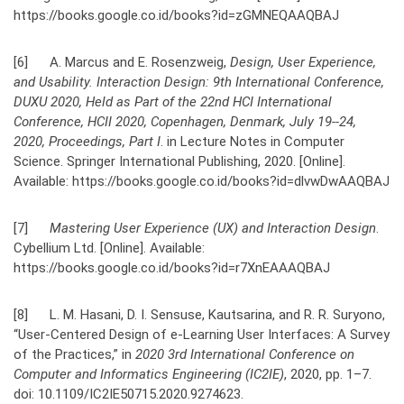
https://books.google.co.id/books?id=zGMNEQAAQBAJ
[6] A. Marcus and E. Rosenzweig,
Design, User Experience,
and Usability. Interaction Design: 9th International Conference,
DUXU 2020, Held as Part of the 22nd HCI International
Conference, HCII 2020, Copenhagen, Denmark, July 19--24,
2020, Proceedings, Part I
. in Lecture Notes in Computer
Science. Springer International Publishing, 2020. [Online].
Available: https://books.google.co.id/books?id=dlvwDwAAQBAJ
[7]
Mastering User Experience (UX) and Interaction Design
.
Cybellium Ltd. [Online]. Available:
https://books.google.co.id/books?id=r7XnEAAAQBAJ
[8] L. M. Hasani, D. I. Sensuse, Kautsarina, and R. R. Suryono,
“User-Centered Design of e-Learning User Interfaces: A Survey
of the Practices,” in
2020 3rd International Conference on
Computer and Informatics Engineering (IC2IE)
, 2020, pp. 1–7.
doi: 10.1109/IC2IE50715.2020.9274623.