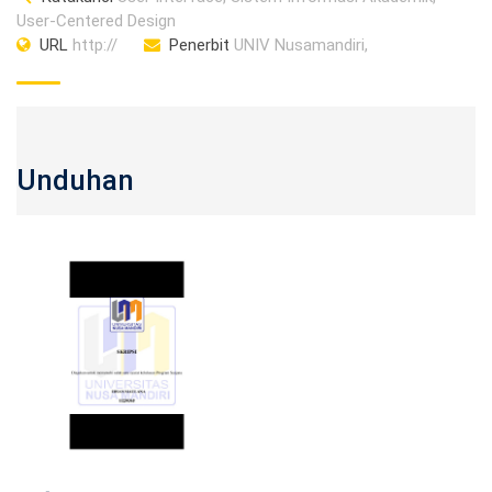
User-Centered Design
URL
http://
Penerbit
UNIV Nusamandiri,
Unduhan