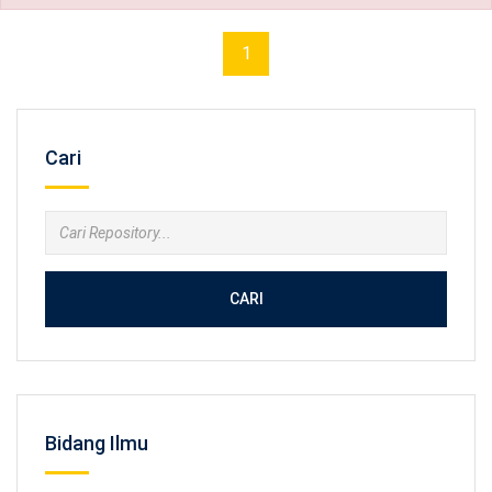
1
Cari
CARI
Bidang Ilmu