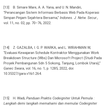
[13] B. Simare Mare, A. A. Yana, and U. N. Mandiri,
“Perancangan Sistem Informasi Berbasis Web Pada Koperasi
Simpan Pinjam Sejahtera Bersama,”
Indones. J. Netw. Secur.
,
vol. 11, no. 02, pp. 70–76, 2022.
[14] Z. GAZALBA, I. G. P. WARKA, and L. WIRAHMAN W,
“Evaluasi Kewajaran Schedule Kontraktor Menggunakan Work
Breakdown Structure (Wbs) Dan Microsoft Project (Studi Pada
Proyek Pembangunan Sdn 5 Sokong, Tanjung, Lombok Utara),”
Ganec Swara
, vol. 16, no. 1, p. 1285, 2022, doi:
10.35327/gara.v16i1.264.
[15] H. Wadi,
Panduan Praktis Codeigniter Untuk Pemula :
Langkah demi langkah memahami dan memulai Codeigniter