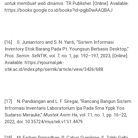
untuk membuat web dinamis
. TR Publisher. [Online]. Available:
https://books.google.co.id/books?id=pgjbDwAAQBAJ
[16] S. Juniantoro and S. N. Yanti, “Sistem Informasi
Inventory Stok Barang Pada Pt. Youngsun Berbasis Desktop,”
Pros. Semin. SeNTIK
, vol. 7, no. 1, pp. 192–197, 2023, [Online].
Available: https://ejournal.jak-
stik.ac.id/index.php/sentik/article/view/3426/688
[17] N. Pandiangan and L. F. Siregar, “Rancang Bangun Sistem
Infromasi Inventaris Laboratorium Ipa Pada Sma Yppk Yos
Sudarso Merauke,”
Mustek Anim Ha
, vol. 11, no. 1, pp. 16–22,
2022, doi: 10.35724/mustek.v11i1.4479.
[18] M. Farhan Ramadhan, R. Cahya Gumilang, S. Zakki Galbi,