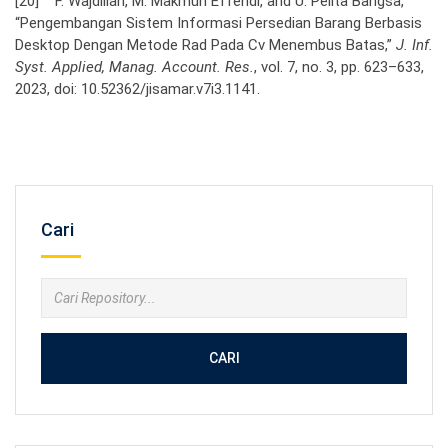
[20] F. Wajdillah, M. Makmun Effendi, and U. Pelita Bangsa,
“Pengembangan Sistem Informasi Persedian Barang Berbasis
Desktop Dengan Metode Rad Pada Cv Menembus Batas,”
J. Inf.
Syst. Applied, Manag. Account. Res.
, vol. 7, no. 3, pp. 623–633,
2023, doi: 10.52362/jisamar.v7i3.1141.
Cari
CARI