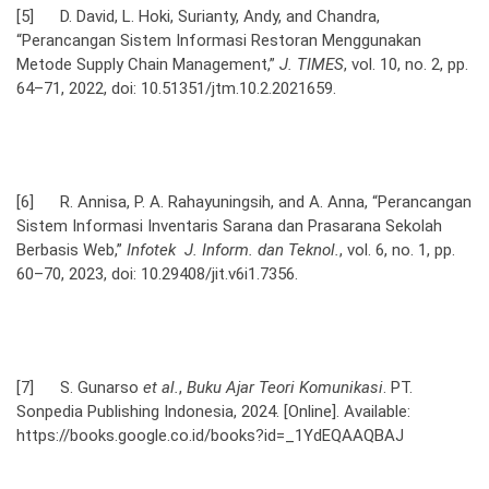
[5] D. David, L. Hoki, Surianty, Andy, and Chandra,
“Perancangan Sistem Informasi Restoran Menggunakan
Metode Supply Chain Management,”
J. TIMES
, vol. 10, no. 2, pp.
64–71, 2022, doi: 10.51351/jtm.10.2.2021659.
[6] R. Annisa, P. A. Rahayuningsih, and A. Anna, “Perancangan
Sistem Informasi Inventaris Sarana dan Prasarana Sekolah
Berbasis Web,”
Infotek J. Inform. dan Teknol.
, vol. 6, no. 1, pp.
60–70, 2023, doi: 10.29408/jit.v6i1.7356.
[7] S. Gunarso
et al.
,
Buku Ajar Teori Komunikasi
. PT.
Sonpedia Publishing Indonesia, 2024. [Online]. Available:
https://books.google.co.id/books?id=_1YdEQAAQBAJ