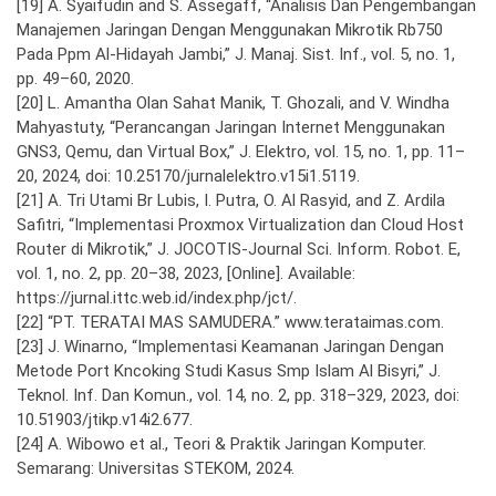
[19] A. Syaifudin and S. Assegaff, “Analisis Dan Pengembangan
Manajemen Jaringan Dengan Menggunakan Mikrotik Rb750
Pada Ppm Al-Hidayah Jambi,” J. Manaj. Sist. Inf., vol. 5, no. 1,
pp. 49–60, 2020.
[20] L. Amantha Olan Sahat Manik, T. Ghozali, and V. Windha
Mahyastuty, “Perancangan Jaringan Internet Menggunakan
GNS3, Qemu, dan Virtual Box,” J. Elektro, vol. 15, no. 1, pp. 11–
20, 2024, doi: 10.25170/jurnalelektro.v15i1.5119.
[21] A. Tri Utami Br Lubis, I. Putra, O. Al Rasyid, and Z. Ardila
Safitri, “Implementasi Proxmox Virtualization dan Cloud Host
Router di Mikrotik,” J. JOCOTIS-Journal Sci. Inform. Robot. E,
vol. 1, no. 2, pp. 20–38, 2023, [Online]. Available:
https://jurnal.ittc.web.id/index.php/jct/.
[22] “PT. TERATAI MAS SAMUDERA.” www.terataimas.com.
[23] J. Winarno, “Implementasi Keamanan Jaringan Dengan
Metode Port Kncoking Studi Kasus Smp Islam Al Bisyri,” J.
Teknol. Inf. Dan Komun., vol. 14, no. 2, pp. 318–329, 2023, doi:
10.51903/jtikp.v14i2.677.
[24] A. Wibowo et al., Teori & Praktik Jaringan Komputer.
Semarang: Universitas STEKOM, 2024.