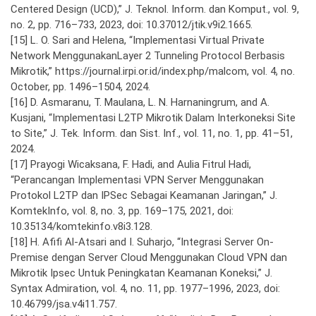
Centered Design (UCD),” J. Teknol. Inform. dan Komput., vol. 9,
no. 2, pp. 716–733, 2023, doi: 10.37012/jtik.v9i2.1665.
[15] L. O. Sari and Helena, “Implementasi Virtual Private
Network MenggunakanLayer 2 Tunneling Protocol Berbasis
Mikrotik,” https://journal.irpi.or.id/index.php/malcom, vol. 4, no.
October, pp. 1496–1504, 2024.
[16] D. Asmaranu, T. Maulana, L. N. Harnaningrum, and A.
Kusjani, “Implementasi L2TP Mikrotik Dalam Interkoneksi Site
to Site,” J. Tek. Inform. dan Sist. Inf., vol. 11, no. 1, pp. 41–51,
2024.
[17] Prayogi Wicaksana, F. Hadi, and Aulia Fitrul Hadi,
“Perancangan Implementasi VPN Server Menggunakan
Protokol L2TP dan IPSec Sebagai Keamanan Jaringan,” J.
KomtekInfo, vol. 8, no. 3, pp. 169–175, 2021, doi:
10.35134/komtekinfo.v8i3.128.
[18] H. Afifi Al-Atsari and I. Suharjo, “Integrasi Server On-
Premise dengan Server Cloud Menggunakan Cloud VPN dan
Mikrotik Ipsec Untuk Peningkatan Keamanan Koneksi,” J.
Syntax Admiration, vol. 4, no. 11, pp. 1977–1996, 2023, doi:
10.46799/jsa.v4i11.757.