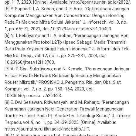
pp. 1–7, 2023, [Online]. Available: http://eprints.unsri.ac.id/2832/.
[5] Y. Supriadi, I. A. Sobari, and R. F. Amir, “Optimalisasi Jaringan
Komputer Menggunakan Vpn Concentrator Dengan Bonding
Pada Pt Maxindo Mitra Solusi Jakarta,” J. Infortech, vol. 3, no.
1, pp. 65–72, 2021, doi: 10.31294/infortech.v3i1.10493.
[6] N. I. Febriyanto and I. A. Sobari, “Perancangan Jaringan Vpn
Menggunakan Protokol L2Tp+Ipsec Sebagai Media Transmisi
Data Pada Yayasan Sirajul Falah Indonesia,” J. Inform. dan Tek.
Elektro Terap., vol. 12, no. 1, pp. 275–281, 2024, doi:
10.23960/jitet.v12i1.3703.
[7] A. P. Sari, Sulistiyono, and N. Kemala, “Perancangan Jaringan
Virtual Private Network Berbasis Ip Security Menggunakan
Router Mikrotik,” PROSISKO J. Pengemb. Ris. dan Obs. Sist.
Komput., vol. 7, no. 2, pp. 150–164, 2020, doi:
10.30656/prosisko.v7i2.2523.
[8] E. Dwi Setiawan, Ridwansyah, and M. Raharjo, “Perancangan
Keamanan Jaringan Next-Generation Firewall Menggunakan
Router Fortinet Pada Pt. Alodokter Teknologi Solusi,” J. Inform.
Terpadu, vol. 9, no. 1, pp. 34–39, 2023, [Online]. Available:
https://journal.nurulfikri.ac.id/index.php/JIT.
[9] M. K. Nono Heryana et al., Pengenalan Dasar Jaringan