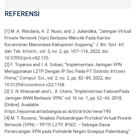
REFERENSI
[1] M. A. Wardana, A. Z. Nusri, and J. Juliandika, “Jaringan Virtual
Private Network (Vpn) Berbasis Mikrotik Pada Kantor
Kecamatan Marioriawa Kabupaten Soppeng,” J. Ilm. Sist. Inf.
dan Tek. Inform., vol. 5, no. 2, pp. 107–116, 2022, doi:
10.57093/jisti.v5i2.135.
[2] F. Triyansa and I. A. Sobari, “Implementasi Jaringan VPN
Menggunakan L2TP Dengan IP Sec Pada PT Datindo Infonet
Prima,” Comput. Sci., vol. 2, no. 2, pp. 82–89, 2022, doi:
10.31294/coscience.v2i2.1168.
[3] S. N. Khasanah and L. A. Utami, “Implementasi FailoverPada
Jaringan WAN Berbasis VPN,” vol. IV, no. 1, pp. 62–66, 2018,
[Online]. Available:
https://ejournal.antarbangsa.ac.id/jti/article/view/190.
[4] M. T. Roseno, “Analisis Perbandingan Protokol Virtual Private
Network (VPN) – PPTP, L2TP, IPSEC – Sebagai Dasar
Perancangan VPN pada Politeknik Negeri Sriwijaya Palembang,”