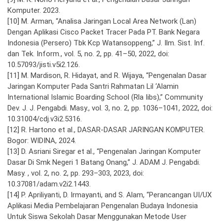
Komputer. 2023.
[10] M. Arman, “Analisa Jaringan Local Area Network (Lan)
Dengan Aplikasi Cisco Packet Tracer Pada PT. Bank Negara
Indonesia (Persero) Tbk Kcp Watansoppeng,” J. Ilm. Sist. Inf.
dan Tek. Inform., vol. 5, no. 2, pp. 41–50, 2022, doi:
10.57093/jisti.v5i2.126.
[11] M. Mardison, R. Hidayat, and R. Wijaya, “Pengenalan Dasar
Jaringan Komputer Pada Santri Rahmatan Lil ‘Alamin
International Islamic Boarding School (Rla Iibs),” Community
Dev. J. J. Pengabdi. Masy., vol. 3, no. 2, pp. 1036–1041, 2022, doi:
10.31004/cdj.v3i2.5316.
[12] R. Hartono et al., DASAR-DASAR JARINGAN KOMPUTER.
Bogor: WIDINA, 2024.
[13] D. Asriani Siregar et al., “Pengenalan Jaringan Komputer
Dasar Di Smk Negeri 1 Batang Onang,” J. ADAM J. Pengabdi.
Masy. , vol. 2, no. 2, pp. 293–303, 2023, doi:
10.37081/adam.v2i2.1443.
[14] P. Apriliyanti, D. Irmayanti, and S. Alam, “Perancangan UI/UX
Aplikasi Media Pembelajaran Pengenalan Budaya Indonesia
Untuk Siswa Sekolah Dasar Menggunakan Metode User